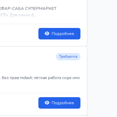
, КФАР-САБА СУПЕРМАРКЕТ
Ь Для синих б...
Подробнее
Требуются
ез прав mdash; лёгкая работа сидя или
Подробнее