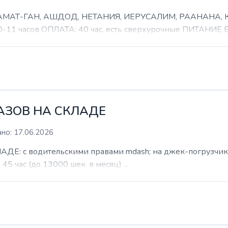
 РАМАТ-ГАН, АШДОД, НЕТАНИЯ, ИЕРУСАЛИМ, РААНАНА
часов ОПЛАТА: 40 час, есть сверхурочные ПИТАНИЕ ЕСТ
КАЗОВ НА СКЛАДЕ
но: 17.06.2026
: с водительскими правами mdash; на джек-погрузчик. б
 45 час (до 13000 шек. в месяц) ...