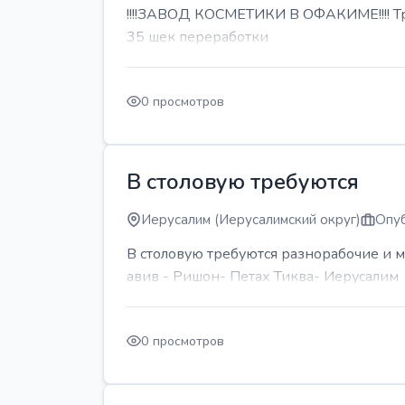
!!!!ЗАВОД КОСМЕТИКИ В ОФАКИМЕ!!!! Тре
35 шек переработки
0 просмотров
В столовую требуются
Иерусалим (Иерусалимский округ)
Опуб
В столовую требуются разнорабочие и м
авив - Ришон- Петах Тиква- Иерусалим
0 просмотров