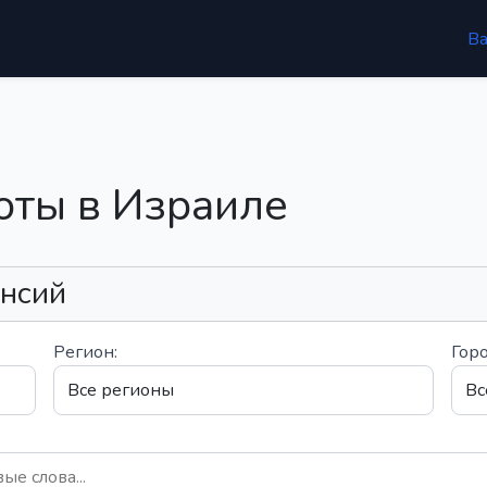
В
оты в Израиле
ансий
Регион:
Горо