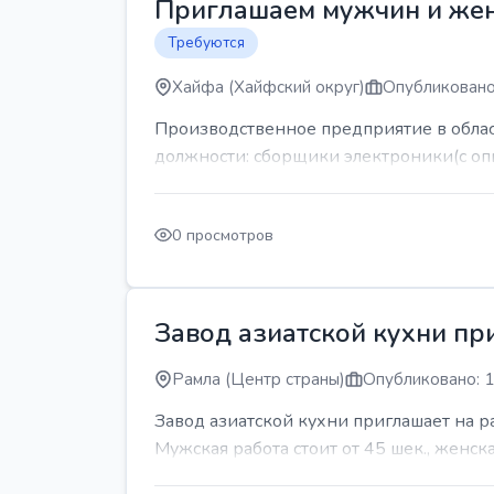
Приглашаем мужчин и же
Требуются
Хайфа (Хайфский округ)
Опубликовано
Производственное предприятие в обла
должности: сборщики электроники(с оп
0 просмотров
Завод азиатской кухни пр
Рамла (Центр страны)
Опубликовано: 1
Завод азиатской кухни приглашает на 
Мужская работа стоит от 45 шек., женская