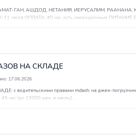
 РАМАТ-ГАН, АШДОД, НЕТАНИЯ, ИЕРУСАЛИМ, РААНАНА
часов ОПЛАТА: 40 час, есть сверхурочные ПИТАНИЕ ЕСТ
КАЗОВ НА СКЛАДЕ
но: 17.06.2026
: с водительскими правами mdash; на джек-погрузчик. б
 45 час (до 13000 шек. в месяц) ...