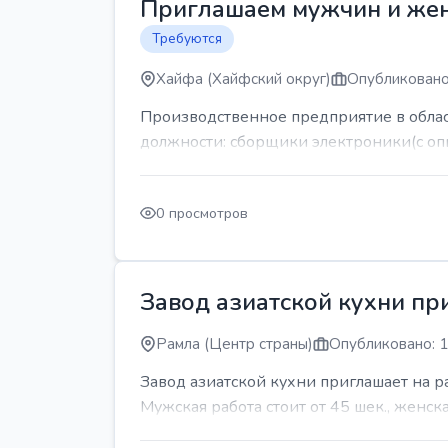
Приглашаем мужчин и же
Требуются
Хайфа (Хайфский округ)
Опубликовано
Производственное предприятие в обла
должности: сборщики электроники(с оп
0 просмотров
Завод азиатской кухни пр
Рамла (Центр страны)
Опубликовано: 1
Завод азиатской кухни приглашает на 
Мужская работа стоит от 45 шек., женская