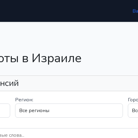
В
оты в Израиле
ансий
Регион:
Горо