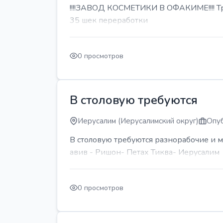
!!!!ЗАВОД КОСМЕТИКИ В ОФАКИМЕ!!!! Тре
35 шек переработки
0 просмотров
В столовую требуются
Иерусалим (Иерусалимский округ)
Опуб
В столовую требуются разнорабочие и м
авив - Ришон- Петах Тиква- Иерусалим
0 просмотров