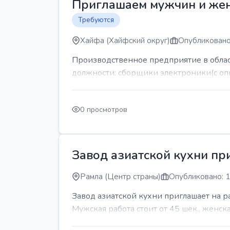
Приглашаем мужчин и же
Требуются
Хайфа (Хайфский округ)
Опубликовано
Производственное предприятие в обла
должности: сборщики электроники(с оп
0 просмотров
Завод азиатской кухни пр
Рамла (Центр страны)
Опубликовано: 1
Завод азиатской кухни приглашает на 
Мужская работа стоит от 45 шек., женская