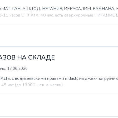
 РАМАТ-ГАН, АШДОД, НЕТАНИЯ, ИЕРУСАЛИМ, РААНАНА
часов ОПЛАТА: 40 час, есть сверхурочные ПИТАНИЕ ЕСТ
КАЗОВ НА СКЛАДЕ
но: 17.06.2026
: с водительскими правами mdash; на джек-погрузчик. б
 45 час (до 13000 шек. в месяц) ...