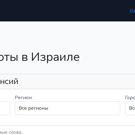
В
оты в Израиле
ансий
Регион:
Горо