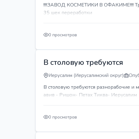
!!!!ЗАВОД КОСМЕТИКИ В ОФАКИМЕ!!!! Тре
35 шек переработки
0 просмотров
В столовую требуются
Иерусалим (Иерусалимский округ)
Опуб
В столовую требуются разнорабочие и м
авив - Ришон- Петах Тиква- Иерусалим
0 просмотров