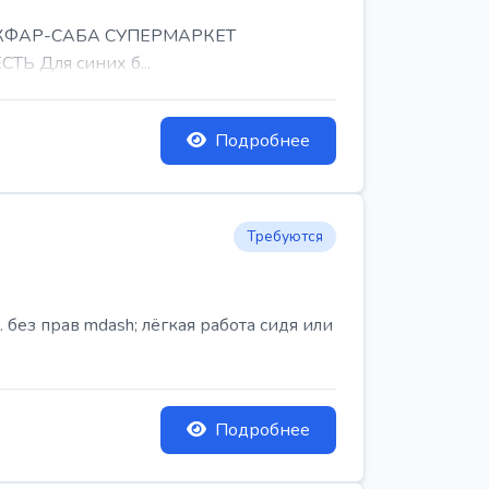
, КФАР-САБА СУПЕРМАРКЕТ
Ь Для синих б...
Подробнее
Требуются
ез прав mdash; лёгкая работа сидя или
Подробнее