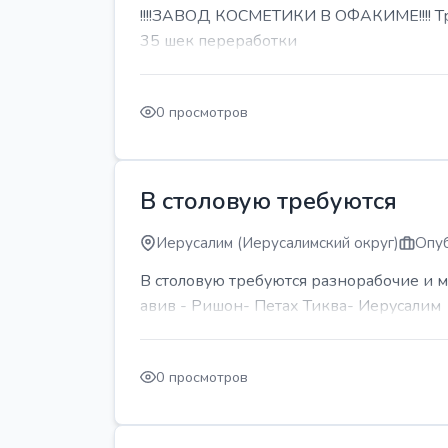
!!!!ЗАВОД КОСМЕТИКИ В ОФАКИМЕ!!!! Тре
35 шек переработки
0 просмотров
В столовую требуются
Иерусалим (Иерусалимский округ)
Опуб
В столовую требуются разнорабочие и м
авив - Ришон- Петах Тиква- Иерусалим
0 просмотров