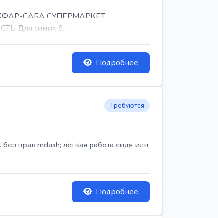
, КФАР-САБА СУПЕРМАРКЕТ
Ь Для синих б...
Подробнее
Требуются
ез прав mdash; лёгкая работа сидя или
Подробнее