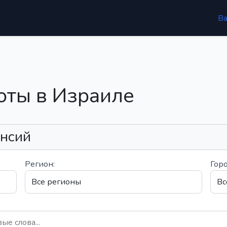
В
оты в Израиле
ансий
Регион:
Горо