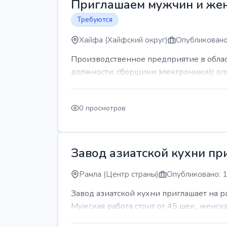
Приглашаем мужчин и же
Требуются
Хайфа (Хайфский округ)
Опубликовано
Производственное предприятие в обла
должности: сборщики электроники(с оп
0 просмотров
Завод азиатской кухни пр
Рамла (Центр страны)
Опубликовано: 1
Завод азиатской кухни приглашает на 
Мужская работа стоит от 45 шек., женская