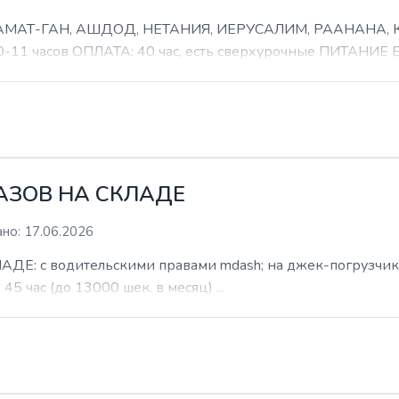
 РАМАТ-ГАН, АШДОД, НЕТАНИЯ, ИЕРУСАЛИМ, РААНАНА
часов ОПЛАТА: 40 час, есть сверхурочные ПИТАНИЕ ЕСТ
КАЗОВ НА СКЛАДЕ
но: 17.06.2026
: с водительскими правами mdash; на джек-погрузчик. б
 45 час (до 13000 шек. в месяц) ...