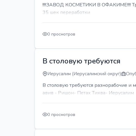
!!!!ЗАВОД КОСМЕТИКИ В ОФАКИМЕ!!!! Тре
35 шек переработки
0 просмотров
В столовую требуются
Иерусалим (Иерусалимский округ)
Опуб
В столовую требуются разнорабочие и м
авив - Ришон- Петах Тиква- Иерусалим
0 просмотров