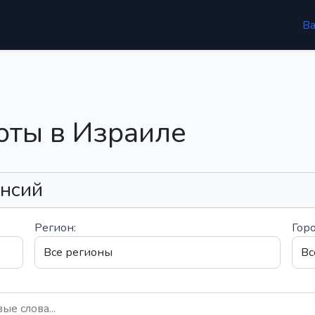
В
оты в Израиле
ансий
Регион:
Горо