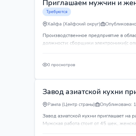
Приглашаем мужчин и же
Требуются
Хайфа (Хайфский округ)
Опубликовано
Производственное предприятие в обла
должности: сборщики электроники(с оп
0 просмотров
Завод азиатской кухни пр
Рамла (Центр страны)
Опубликовано: 1
Завод азиатской кухни приглашает на 
Мужская работа стоит от 45 шек., женская