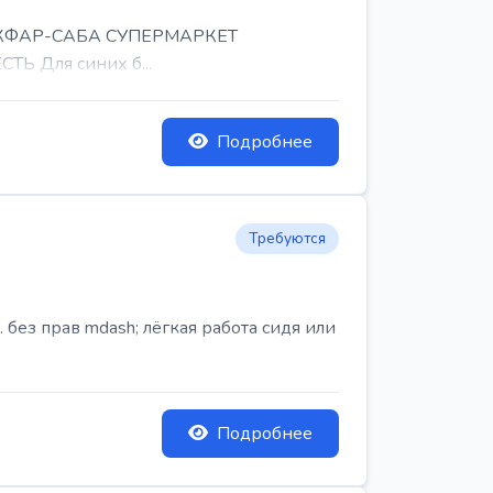
, КФАР-САБА СУПЕРМАРКЕТ
Ь Для синих б...
Подробнее
Требуются
ез прав mdash; лёгкая работа сидя или
Подробнее