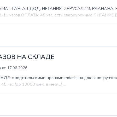
 РАМАТ-ГАН, АШДОД, НЕТАНИЯ, ИЕРУСАЛИМ, РААНАНА
часов ОПЛАТА: 40 час, есть сверхурочные ПИТАНИЕ ЕСТ
КАЗОВ НА СКЛАДЕ
но: 17.06.2026
: с водительскими правами mdash; на джек-погрузчик. б
 45 час (до 13000 шек. в месяц) ...