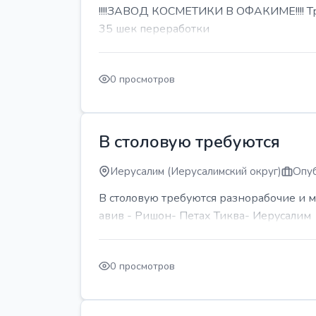
!!!!ЗАВОД КОСМЕТИКИ В ОФАКИМЕ!!!! Тре
35 шек переработки
0 просмотров
В столовую требуются
Иерусалим (Иерусалимский округ)
Опуб
В столовую требуются разнорабочие и м
авив - Ришон- Петах Тиква- Иерусалим
0 просмотров