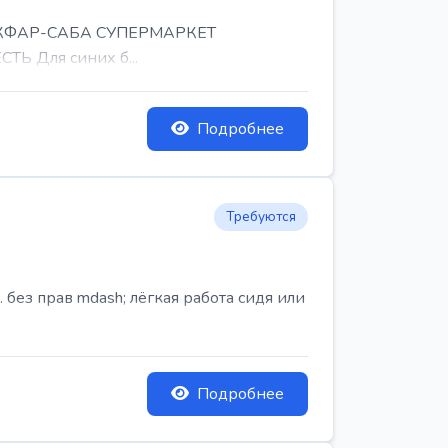
, КФАР-САБА СУПЕРМАРКЕТ
Ь Для синих б...
Подробнее
Требуются
ез прав mdash; лёгкая работа сидя или
Подробнее