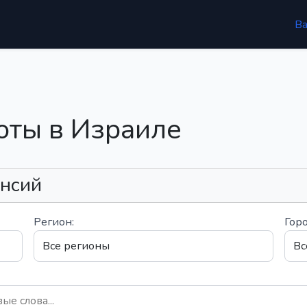
В
оты в Израиле
ансий
Регион:
Горо