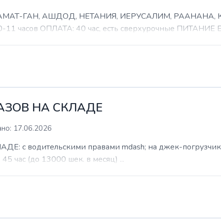
 РАМАТ-ГАН, АШДОД, НЕТАНИЯ, ИЕРУСАЛИМ, РААНАНА
часов ОПЛАТА: 40 час, есть сверхурочные ПИТАНИЕ ЕСТ
КАЗОВ НА СКЛАДЕ
но: 17.06.2026
: с водительскими правами mdash; на джек-погрузчик. б
 45 час (до 13000 шек. в месяц) ...