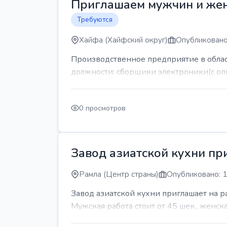
Приглашаем мужчин и же
Требуются
Хайфа (Хайфский округ)
Опубликовано
Производственное предприятие в обла
должности: сборщики электроники(с оп
0 просмотров
Завод азиатской кухни пр
Рамла (Центр страны)
Опубликовано: 1
Завод азиатской кухни приглашает на 
Мужская работа стоит от 45 шек., женская