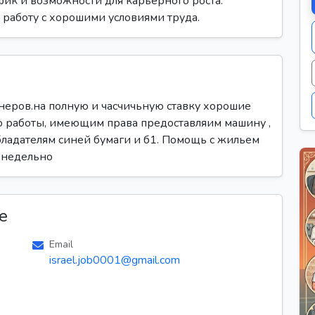
фик и возможности для карьерного роста.
 работу с хорошими условиями труда.
неров.на полную и часчичьную ставку хорошие
то работы, имеющим права предоставляим машину ,
бладателям синей бумаги и б1. Помощь с жильем
енедельно
е
Email
israel.job0001@gmail.com