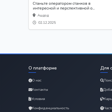
Станьте оператором станков в
интересной и перспективной о...
Ашдод
02.12.2025
О платформе
Для 
О нас
Поис
Контакты
Доба
Условия
Карь
Конфиденциальность
Част