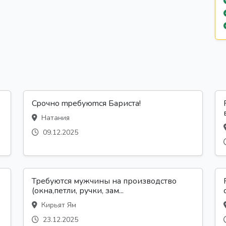
Сpoчно mpебуюmся Бариста!
Натания
09.12.2025
Требуются мужчины на производство
(окна,петли, ручки, зам...
Кирьят Ям
23.12.2025