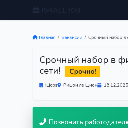
ISRAEL JOB
Главная
Вакансии
Срочный набор в 
Срочный набор в ф
сети!
Срочно!
ILjobs
Ришон ле Цион
18.12.202
Позвонить работодател