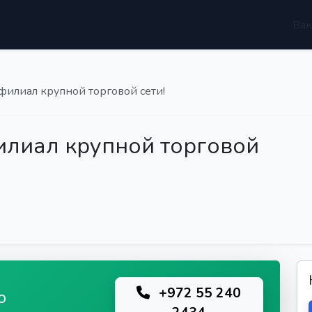
Вак
филиал крупной торговой сети!
илиал крупной торговой
5
+972 55 240
ю