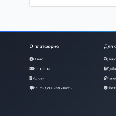
О платформе
Для 
О нас
Поис
Контакты
Доба
Условия
Карь
Конфиденциальность
Част