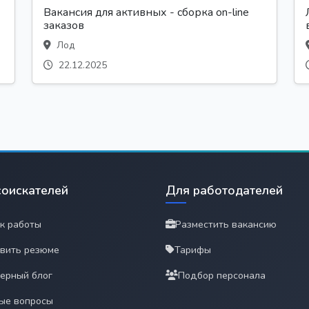
Вакансия для активных - сборка on-line
заказов
Лод
22.12.2025
соискателей
Для работодателей
к работы
Разместить вакансию
вить резюме
Тарифы
ерный блог
Подбор персонала
ые вопросы