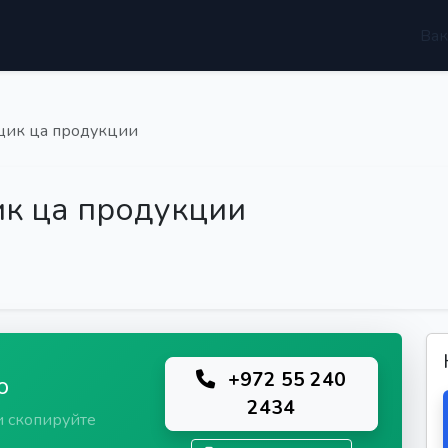
Вак
щик ца продукции
ик ца продукции
+972 55 240
ю
2434
и скопируйте