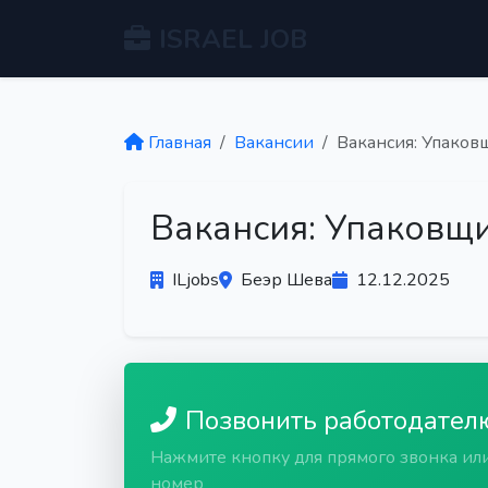
ISRAEL JOB
Главная
Вакансии
Вакансия: Упаков
Вакансия: Упаковщ
ILjobs
Беэр Шева
12.12.2025
Позвонить работодател
Нажмите кнопку для прямого звонка ил
номер