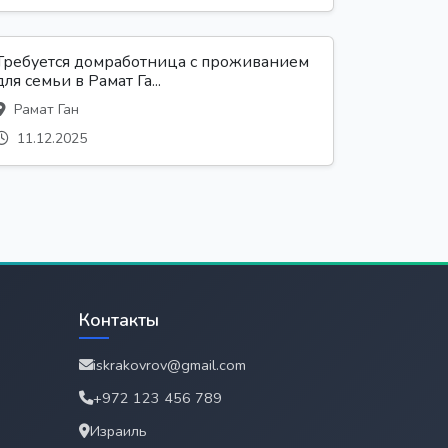
Требуется домработница с проживанием
для семьи в Рамат Га...
Рамат Ган
11.12.2025
Контакты
iskrakovrov@gmail.com
+972 123 456 789
Израиль