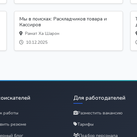
Мы в поисках: Раскладчиков товара и
Кассиров
Рамат Ха Шарон
10.12.2025
соискателей
Для работодателей
к работы
Разместить вакансию
вить резюме
Тарифы
ерный блог
Подбор персонала