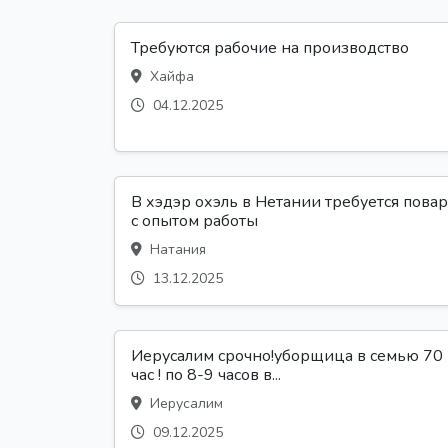
Требуются рабочие на производство
Хайфа
04.12.2025
В хэдэр охэль в Нетании требуется повар
с опытом работы
Натания
13.12.2025
Иерусалим срочно!уборщица в семью 70
час ! по 8-9 часов в...
Иерусалим
09.12.2025