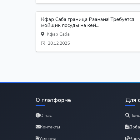
Кфар Саба граница Раанана! Требуется
мойщик посуды на кей...
Кфар Саба
20.12.2025
О платформе
Для 
О нас
Поис
Контакты
Доба
Условия
Карь