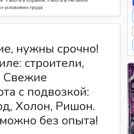
 "Работа в израиле. Работа в Нетании."
и условиями труда.
ие, нужны срочно!
иле: строители,
. Свежие
ота с подвозкой:
д, Холон, Ришон.
 можно без опыта!