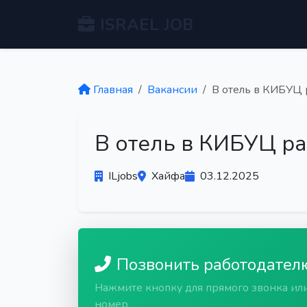
ISRAEL JOB
Главная
Вакансии
В отель в КИБУЦ 
В отель в КИБУЦ р
ILjobs
Хайфа
03.12.2025
Позвонить работодател
Нажмите кнопку для прямого звонка ил
номер