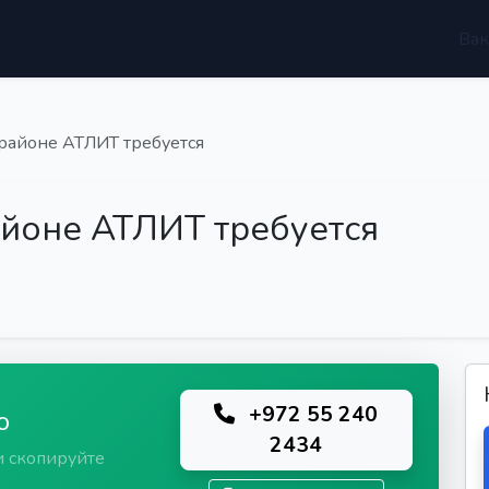
Вак
районе АТЛИТ требуется
айоне АТЛИТ требуется
+972 55 240
ю
2434
и скопируйте