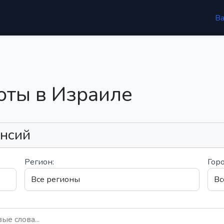
В
оты в Израиле
ансий
Регион:
Горо