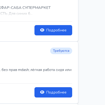
, КФАР-САБА СУПЕРМАРКЕТ
Ь Для синих б...
Подробнее
Требуются
ез прав mdash; лёгкая работа сидя или
Подробнее