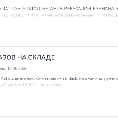
 РАМАТ-ГАН, АШДОД, НЕТАНИЯ, ИЕРУСАЛИМ, РААНАНА
часов ОПЛАТА: 40 час, есть сверхурочные ПИТАНИЕ ЕСТ
КАЗОВ НА СКЛАДЕ
но: 17.06.2026
: с водительскими правами mdash; на джек-погрузчик. б
 45 час (до 13000 шек. в месяц) ...