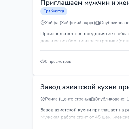
Приглашаем мужчин и же
Требуются
Хайфа (Хайфский округ)
Опубликовано
Производственное предприятие в обла
должности: сборщики электроники(с оп
0 просмотров
Завод азиатской кухни пр
Рамла (Центр страны)
Опубликовано: 1
Завод азиатской кухни приглашает на 
Мужская работа стоит от 45 шек., женская