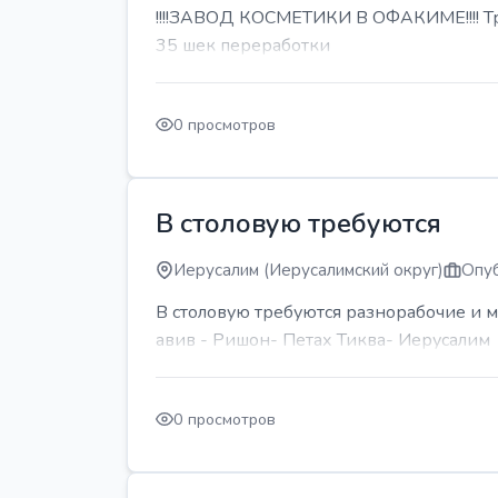
!!!!ЗАВОД КОСМЕТИКИ В ОФАКИМЕ!!!! Тре
35 шек переработки
0 просмотров
В столовую требуются
Иерусалим (Иерусалимский округ)
Опуб
В столовую требуются разнорабочие и м
авив - Ришон- Петах Тиква- Иерусалим
0 просмотров