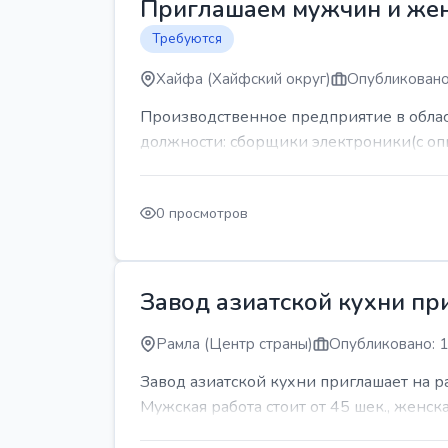
Приглашаем мужчин и же
Требуются
Хайфа (Хайфский округ)
Опубликовано
Производственное предприятие в обла
должности: сборщики электроники(с оп
0 просмотров
Завод азиатской кухни пр
Рамла (Центр страны)
Опубликовано: 1
Завод азиатской кухни приглашает на 
Мужская работа стоит от 45 шек., женская