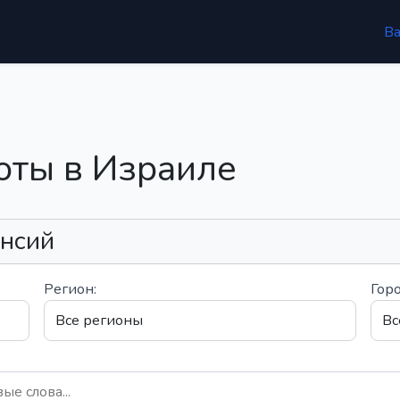
В
оты в Израиле
ансий
Регион:
Горо