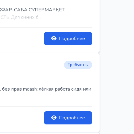
, КФАР-САБА СУПЕРМАРКЕТ
Ь Для синих б...
Подробнее
Требуются
ез прав mdash; лёгкая работа сидя или
Подробнее