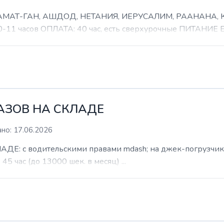
 РАМАТ-ГАН, АШДОД, НЕТАНИЯ, ИЕРУСАЛИМ, РААНАНА
часов ОПЛАТА: 40 час, есть сверхурочные ПИТАНИЕ ЕСТ
КАЗОВ НА СКЛАДЕ
но: 17.06.2026
: с водительскими правами mdash; на джек-погрузчик. б
 45 час (до 13000 шек. в месяц) ...