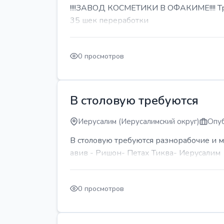
!!!!ЗАВОД КОСМЕТИКИ В ОФАКИМЕ!!!! Тре
35 шек переработки
0 просмотров
В столовую требуются
Иерусалим (Иерусалимский округ)
Опуб
В столовую требуются разнорабочие и м
авив - Ришон- Петах Тиква- Иерусалим
0 просмотров