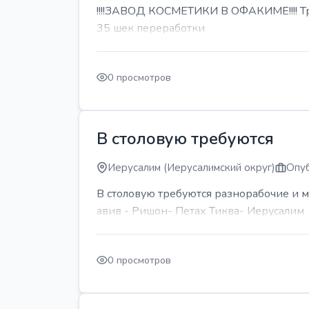
!!!!ЗАВОД КОСМЕТИКИ В ОФАКИМЕ!!!! Тре
35 шек переработки
0 просмотров
В столовую требуются
Иерусалим (Иерусалимский округ)
Опуб
В столовую требуются разнорабочие и м
авив - Ришон- Петах Тиква- Иерусалим
0 просмотров