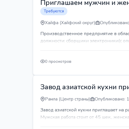
Приглашаем мужчин и же
Требуются
Хайфа (Хайфский округ)
Опубликовано
Производственное предприятие в обла
должности: сборщики электроники(с оп
0 просмотров
Завод азиатской кухни пр
Рамла (Центр страны)
Опубликовано: 1
Завод азиатской кухни приглашает на 
Мужская работа стоит от 45 шек., женская