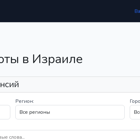
В
оты в Израиле
ансий
Регион:
Горо