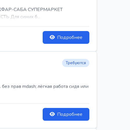
, КФАР-САБА СУПЕРМАРКЕТ
Ь Для синих б...
Подробнее
Требуются
ез прав mdash; лёгкая работа сидя или
Подробнее