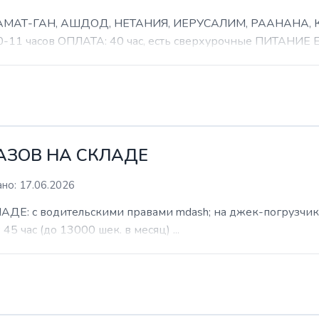
 РАМАТ-ГАН, АШДОД, НЕТАНИЯ, ИЕРУСАЛИМ, РААНАНА
часов ОПЛАТА: 40 час, есть сверхурочные ПИТАНИЕ ЕСТ
КАЗОВ НА СКЛАДЕ
но: 17.06.2026
: с водительскими правами mdash; на джек-погрузчик. б
 45 час (до 13000 шек. в месяц) ...