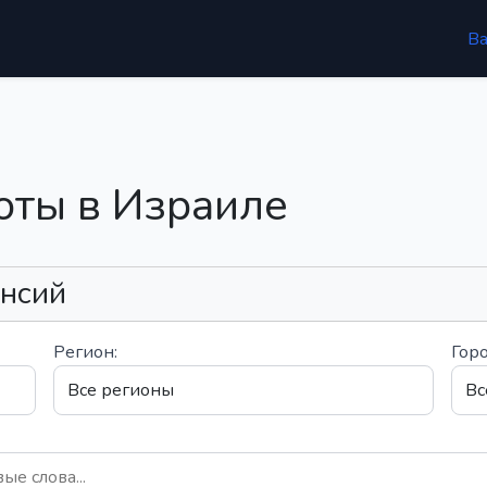
В
оты в Израиле
ансий
Регион:
Горо