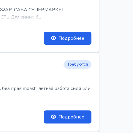
, КФАР-САБА СУПЕРМАРКЕТ
Ь Для синих б...
Подробнее
Требуются
ез прав mdash; лёгкая работа сидя или
Подробнее