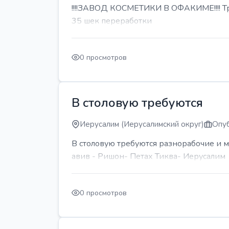
!!!!ЗАВОД КОСМЕТИКИ В ОФАКИМЕ!!!! Тре
35 шек переработки
0 просмотров
В столовую требуются
Иерусалим (Иерусалимский округ)
Опуб
В столовую требуются разнорабочие и м
авив - Ришон- Петах Тиква- Иерусалим
0 просмотров