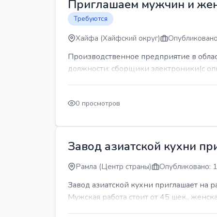
Приглашаем мужчин и же
Требуются
Хайфа (Хайфский округ)
Опубликовано
Производственное предприятие в обла
должности: сборщики электроники(с оп
0 просмотров
Завод азиатской кухни пр
Рамла (Центр страны)
Опубликовано: 1
Завод азиатской кухни приглашает на 
Мужская работа стоит от 45 шек., женская