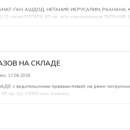
 РАМАТ-ГАН, АШДОД, НЕТАНИЯ, ИЕРУСАЛИМ, РААНАНА
часов ОПЛАТА: 40 час, есть сверхурочные ПИТАНИЕ ЕСТ
КАЗОВ НА СКЛАДЕ
но: 17.06.2026
: с водительскими правами mdash; на джек-погрузчик. б
 45 час (до 13000 шек. в месяц) ...