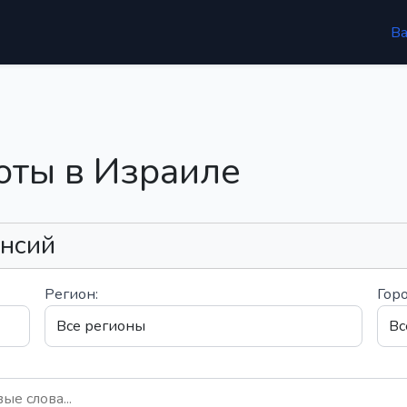
В
оты в Израиле
ансий
Регион:
Горо