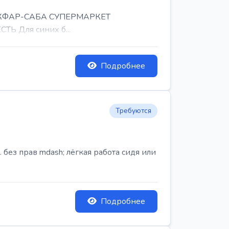
, КФАР-САБА СУПЕРМАРКЕТ
Ь Для синих б...
Подробнее
Требуются
ез прав mdash; лёгкая работа сидя или
Подробнее