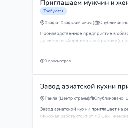
Приглашаем мужчин и же
Требуются
Хайфа (Хайфский округ)
Опубликовано
Производственное предприятие в обла
должности: сборщики электроники(с оп
0 просмотров
Завод азиатской кухни пр
Рамла (Центр страны)
Опубликовано: 1
Завод азиатской кухни приглашает на 
Мужская работа стоит от 45 шек., женская