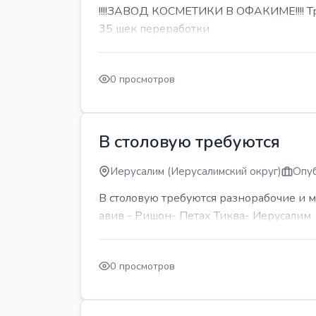
!!!!ЗАВОД КОСМЕТИКИ В ОФАКИМЕ!!!! Тре
35 шек переработки
0 просмотров
В столовую требуются
Иерусалим (Иерусалимский округ)
Опуб
В столовую требуются разнорабочие и м
авив - Ришон- Петах Тиква- Иерусалим
0 просмотров