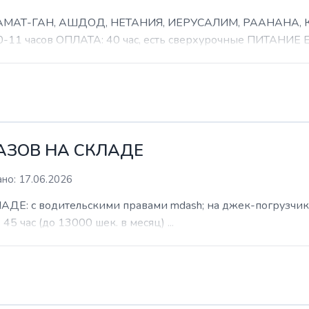
 РАМАТ-ГАН, АШДОД, НЕТАНИЯ, ИЕРУСАЛИМ, РААНАНА
часов ОПЛАТА: 40 час, есть сверхурочные ПИТАНИЕ ЕСТ
КАЗОВ НА СКЛАДЕ
но: 17.06.2026
: с водительскими правами mdash; на джек-погрузчик. б
 45 час (до 13000 шек. в месяц) ...