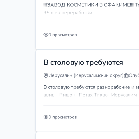
!!!!ЗАВОД КОСМЕТИКИ В ОФАКИМЕ!!!! Тре
35 шек переработки
0 просмотров
В столовую требуются
Иерусалим (Иерусалимский округ)
Опуб
В столовую требуются разнорабочие и м
авив - Ришон- Петах Тиква- Иерусалим
0 просмотров