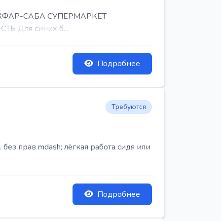
, КФАР-САБА СУПЕРМАРКЕТ
Ь Для синих б...
Подробнее
Требуются
ез прав mdash; лёгкая работа сидя или
Подробнее