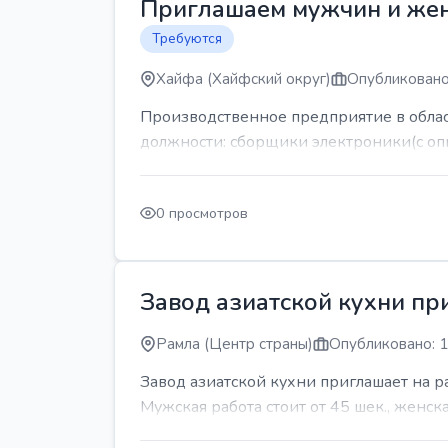
Приглашаем мужчин и же
Требуются
Хайфа (Хайфский округ)
Опубликовано
Производственное предприятие в обла
должности: сборщики электроники(с оп
0 просмотров
Завод азиатской кухни пр
Рамла (Центр страны)
Опубликовано: 1
Завод азиатской кухни приглашает на 
Мужская работа стоит от 45 шек., женская