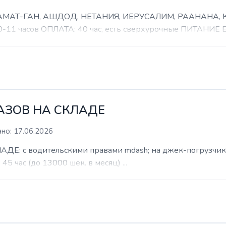
 РАМАТ-ГАН, АШДОД, НЕТАНИЯ, ИЕРУСАЛИМ, РААНАНА
часов ОПЛАТА: 40 час, есть сверхурочные ПИТАНИЕ ЕСТ
КАЗОВ НА СКЛАДЕ
но: 17.06.2026
: с водительскими правами mdash; на джек-погрузчик. б
 45 час (до 13000 шек. в месяц) ...