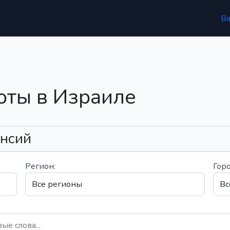
В
оты в Израиле
ансий
Регион:
Горо