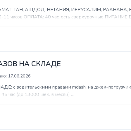
 РАМАТ-ГАН, АШДОД, НЕТАНИЯ, ИЕРУСАЛИМ, РААНАНА
часов ОПЛАТА: 40 час, есть сверхурочные ПИТАНИЕ ЕСТ
КАЗОВ НА СКЛАДЕ
но: 17.06.2026
: с водительскими правами mdash; на джек-погрузчик. б
 45 час (до 13000 шек. в месяц) ...