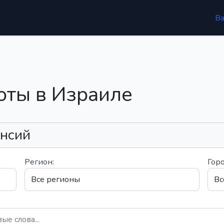
В
оты в Израиле
ансий
Регион:
Горо