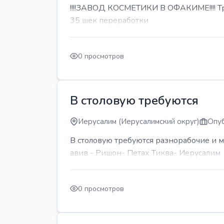
!!!!ЗАВОД КОСМЕТИКИ В ОФАКИМЕ!!!! Тре
35 шек переработки
0 просмотров
В столовую требуются
Иерусалим (Иерусалимский округ)
Опуб
В столовую требуются разнорабочие и м
авив - Ришон- Петах Тиква- Иерусалим
0 просмотров