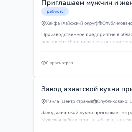
Приглашаем мужчин и же
Требуются
Хайфа (Хайфский округ)
Опубликовано
Производственное предприятие в обла
должности: сборщики электроники(с оп
0 просмотров
Завод азиатской кухни пр
Рамла (Центр страны)
Опубликовано: 1
Завод азиатской кухни приглашает на 
Мужская работа стоит от 45 шек., женская