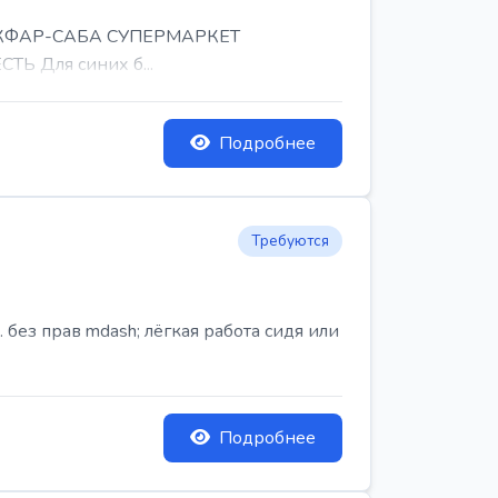
, КФАР-САБА СУПЕРМАРКЕТ
Ь Для синих б...
Подробнее
Требуются
ез прав mdash; лёгкая работа сидя или
Подробнее