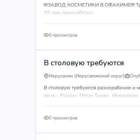
!!!!ЗАВОД КОСМЕТИКИ В ОФАКИМЕ!!!! Тре
35 шек переработки
0 просмотров
В столовую требуются
Иерусалим (Иерусалимский округ)
Опуб
В столовую требуются разнорабочие и м
авив - Ришон- Петах Тиква- Иерусалим
0 просмотров