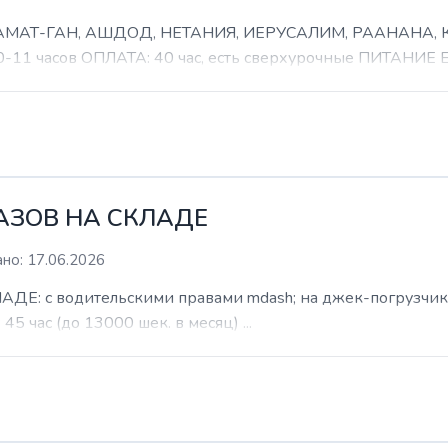
 РАМАТ-ГАН, АШДОД, НЕТАНИЯ, ИЕРУСАЛИМ, РААНАНА
часов ОПЛАТА: 40 час, есть сверхурочные ПИТАНИЕ ЕСТ
КАЗОВ НА СКЛАДЕ
но: 17.06.2026
: с водительскими правами mdash; на джек-погрузчик. б
 45 час (до 13000 шек. в месяц) ...