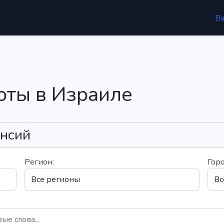
В
оты в Израиле
ансий
Регион:
Горо