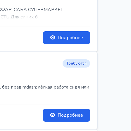
, КФАР-САБА СУПЕРМАРКЕТ
Ь Для синих б...
Подробнее
Требуются
ез прав mdash; лёгкая работа сидя или
Подробнее