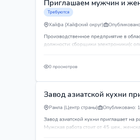
Приглашаем мужчин и же
Требуются
Хайфа (Хайфский округ)
Опубликовано
Производственное предприятие в обла
должности: сборщики электроники(с оп
0 просмотров
Завод азиатской кухни пр
Рамла (Центр страны)
Опубликовано: 1
Завод азиатской кухни приглашает на 
Мужская работа стоит от 45 шек., женская