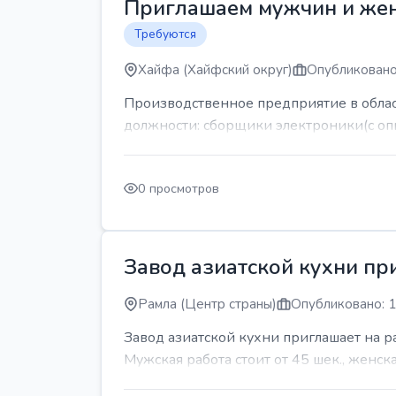
Приглашаем мужчин и же
Требуются
Хайфа (Хайфский округ)
Опубликовано
Производственное предприятие в обла
должности: сборщики электроники(с оп
0 просмотров
Завод азиатской кухни пр
Рамла (Центр страны)
Опубликовано: 1
Завод азиатской кухни приглашает на 
Мужская работа стоит от 45 шек., женская