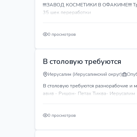
!!!!ЗАВОД КОСМЕТИКИ В ОФАКИМЕ!!!! Тре
35 шек переработки
0 просмотров
В столовую требуются
Иерусалим (Иерусалимский округ)
Опуб
В столовую требуются разнорабочие и м
авив - Ришон- Петах Тиква- Иерусалим
0 просмотров