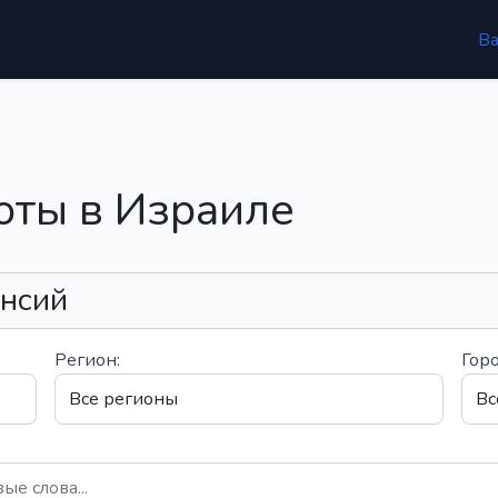
В
оты в Израиле
ансий
Регион:
Горо