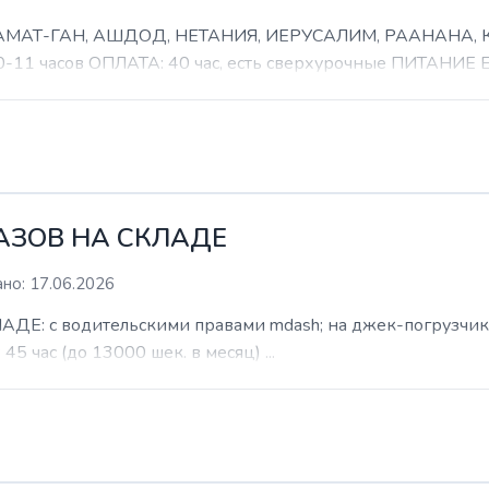
 РАМАТ-ГАН, АШДОД, НЕТАНИЯ, ИЕРУСАЛИМ, РААНАНА
часов ОПЛАТА: 40 час, есть сверхурочные ПИТАНИЕ ЕСТ
КАЗОВ НА СКЛАДЕ
но: 17.06.2026
: с водительскими правами mdash; на джек-погрузчик. б
 45 час (до 13000 шек. в месяц) ...