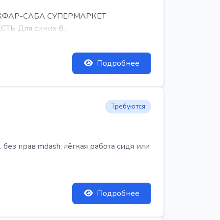
, КФАР-САБА СУПЕРМАРКЕТ
Ь Для синих б...
Подробнее
Требуются
ез прав mdash; лёгкая работа сидя или
Подробнее