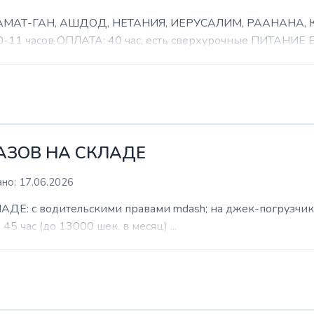
 РАМАТ-ГАН, АШДОД, НЕТАНИЯ, ИЕРУСАЛИМ, РААНАНА
часов ОПЛАТА: 40 час, есть сверхурочные ПИТАНИЕ ЕСТ
КАЗОВ НА СКЛАДЕ
но: 17.06.2026
: с водительскими правами mdash; на джек-погрузчик. б
 45 час (до 13000 шек. в месяц) ...