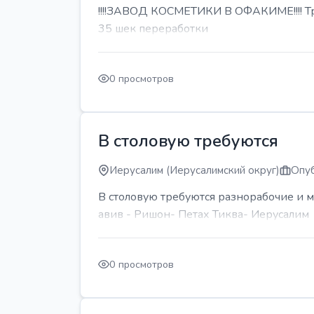
!!!!ЗАВОД КОСМЕТИКИ В ОФАКИМЕ!!!! Тре
35 шек переработки
0 просмотров
В столовую требуются
Иерусалим (Иерусалимский округ)
Опуб
В столовую требуются разнорабочие и м
авив - Ришон- Петах Тиква- Иерусалим
0 просмотров