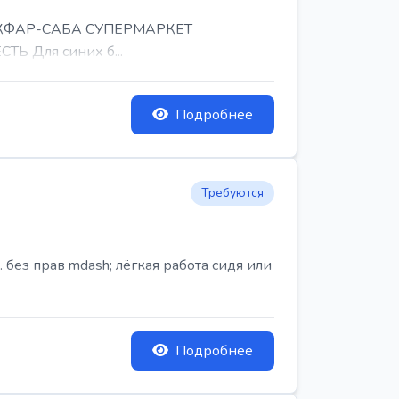
, КФАР-САБА СУПЕРМАРКЕТ
Ь Для синих б...
Подробнее
Требуются
ез прав mdash; лёгкая работа сидя или
Подробнее