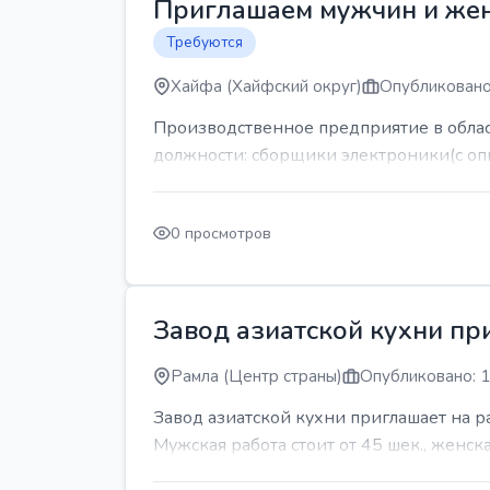
Приглашаем мужчин и же
Требуются
Хайфа (Хайфский округ)
Опубликовано
Производственное предприятие в обла
должности: сборщики электроники(с оп
0 просмотров
Завод азиатской кухни пр
Рамла (Центр страны)
Опубликовано: 1
Завод азиатской кухни приглашает на 
Мужская работа стоит от 45 шек., женская