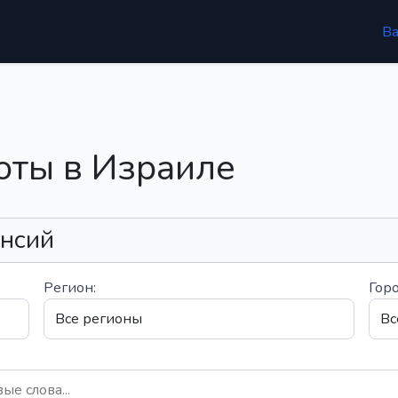
В
оты в Израиле
ансий
Регион:
Горо