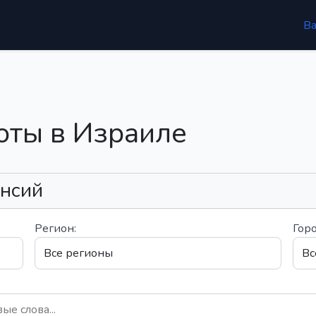
В
оты в Израиле
ансий
Регион:
Горо