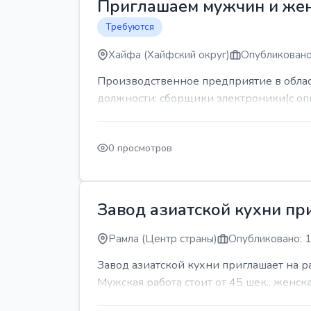
Приглашаем мужчин и же
Требуются
Хайфа (Хайфский округ)
Опубликовано
Производственное предприятие в обла
должности: сборщики электроники(с оп
0 просмотров
Завод азиатской кухни пр
Рамла (Центр страны)
Опубликовано: 1
Завод азиатской кухни приглашает на 
Мужская работа стоит от 45 шек., женская