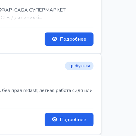
, КФАР-САБА СУПЕРМАРКЕТ
Ь Для синих б...
Подробнее
Требуются
ез прав mdash; лёгкая работа сидя или
Подробнее