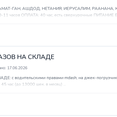
 РАМАТ-ГАН, АШДОД, НЕТАНИЯ, ИЕРУСАЛИМ, РААНАНА
часов ОПЛАТА: 40 час, есть сверхурочные ПИТАНИЕ ЕСТ
КАЗОВ НА СКЛАДЕ
но: 17.06.2026
: с водительскими правами mdash; на джек-погрузчик. б
 45 час (до 13000 шек. в месяц) ...