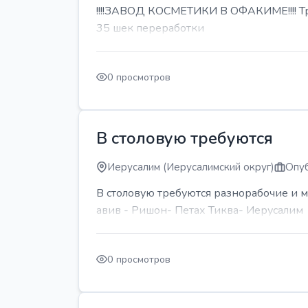
!!!!ЗАВОД КОСМЕТИКИ В ОФАКИМЕ!!!! Тре
35 шек переработки
0 просмотров
В столовую требуются
Иерусалим (Иерусалимский округ)
Опуб
В столовую требуются разнорабочие и м
авив - Ришон- Петах Тиква- Иерусалим
0 просмотров