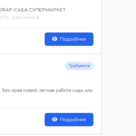
, КФАР-САБА СУПЕРМАРКЕТ
Ь Для синих б...
Подробнее
Требуются
ез прав mdash; лёгкая работа сидя или
Подробнее