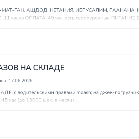
 РАМАТ-ГАН, АШДОД, НЕТАНИЯ, ИЕРУСАЛИМ, РААНАНА
часов ОПЛАТА: 40 час, есть сверхурочные ПИТАНИЕ ЕСТ
КАЗОВ НА СКЛАДЕ
но: 17.06.2026
: с водительскими правами mdash; на джек-погрузчик. б
 45 час (до 13000 шек. в месяц) ...