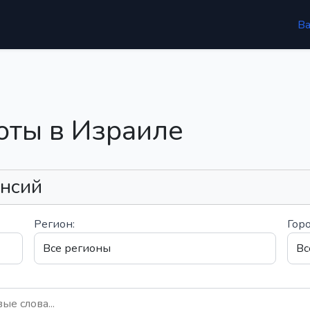
В
оты в Израиле
ансий
Регион:
Горо