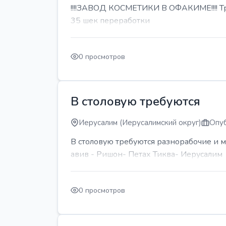
!!!!ЗАВОД КОСМЕТИКИ В ОФАКИМЕ!!!! Тре
35 шек переработки
0 просмотров
В столовую требуются
Иерусалим (Иерусалимский округ)
Опуб
В столовую требуются разнорабочие и м
авив - Ришон- Петах Тиква- Иерусалим
0 просмотров