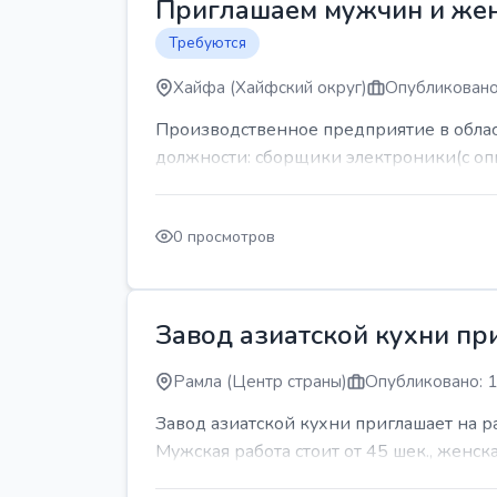
Приглашаем мужчин и же
Требуются
Хайфа (Хайфский округ)
Опубликовано
Производственное предприятие в обла
должности: сборщики электроники(с оп
0 просмотров
Завод азиатской кухни пр
Рамла (Центр страны)
Опубликовано: 1
Завод азиатской кухни приглашает на 
Мужская работа стоит от 45 шек., женская