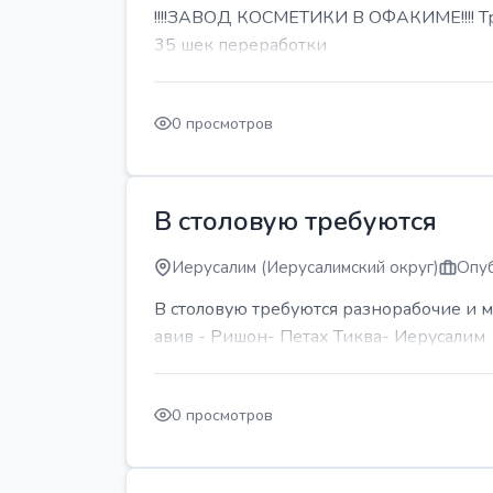
!!!!ЗАВОД КОСМЕТИКИ В ОФАКИМЕ!!!! Тре
35 шек переработки
0 просмотров
В столовую требуются
Иерусалим (Иерусалимский округ)
Опуб
В столовую требуются разнорабочие и м
авив - Ришон- Петах Тиква- Иерусалим
0 просмотров