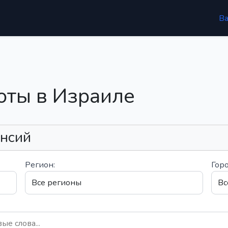
В
оты в Израиле
ансий
Регион:
Горо