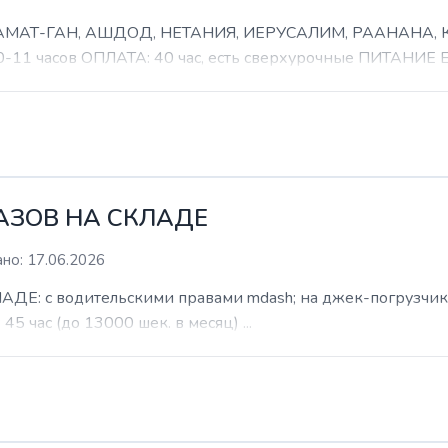
 РАМАТ-ГАН, АШДОД, НЕТАНИЯ, ИЕРУСАЛИМ, РААНАНА
часов ОПЛАТА: 40 час, есть сверхурочные ПИТАНИЕ ЕСТ
КАЗОВ НА СКЛАДЕ
но: 17.06.2026
: с водительскими правами mdash; на джек-погрузчик. б
 45 час (до 13000 шек. в месяц) ...