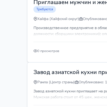
Приглашаем мужчин и же
Требуются
Хайфа (Хайфский округ)
Опубликовано
Производственное предприятие в обла
должности: сборщики электроники(с оп
0 просмотров
Завод азиатской кухни пр
Рамла (Центр страны)
Опубликовано: 1
Завод азиатской кухни приглашает на 
Мужская работа стоит от 45 шек., женская