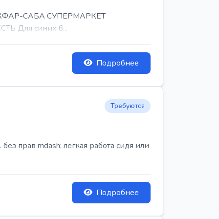
, КФАР-САБА СУПЕРМАРКЕТ
Ь Для синих б...
Подробнее
Требуются
ез прав mdash; лёгкая работа сидя или
Подробнее