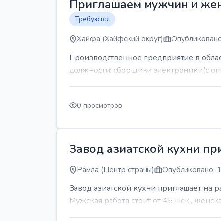
Приглашаем мужчин и же
Требуются
Хайфа (Хайфский округ)
Опубликовано
Производственное предприятие в обла
должности: сборщики электроники(с оп
0 просмотров
Завод азиатской кухни пр
Рамла (Центр страны)
Опубликовано: 1
Завод азиатской кухни приглашает на 
Мужская работа стоит от 45 шек., женская