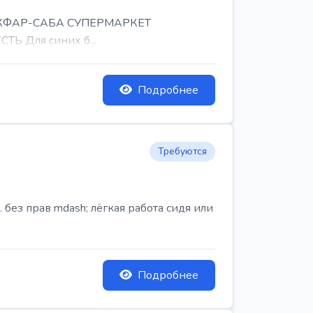
, КФАР-САБА СУПЕРМАРКЕТ
Ь Для синих б...
Подробнее
Требуются
ез прав mdash; лёгкая работа сидя или
Подробнее