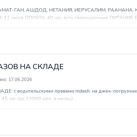
 РАМАТ-ГАН, АШДОД, НЕТАНИЯ, ИЕРУСАЛИМ, РААНАНА
часов ОПЛАТА: 40 час, есть сверхурочные ПИТАНИЕ ЕСТ
КАЗОВ НА СКЛАДЕ
но: 17.06.2026
: с водительскими правами mdash; на джек-погрузчик. б
 45 час (до 13000 шек. в месяц) ...