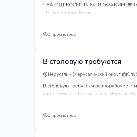
!!!!ЗАВОД КОСМЕТИКИ В ОФАКИМЕ!!!! Тре
35 шек переработки
0 просмотров
В столовую требуются
Иерусалим (Иерусалимский округ)
Опуб
В столовую требуются разнорабочие и м
авив - Ришон- Петах Тиква- Иерусалим
0 просмотров