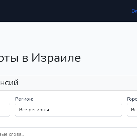
В
оты в Израиле
ансий
Регион:
Горо