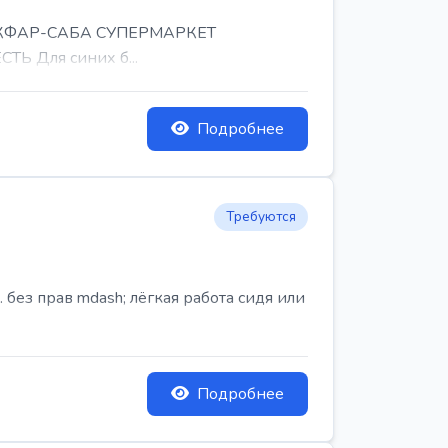
, КФАР-САБА СУПЕРМАРКЕТ
Ь Для синих б...
Подробнее
Требуются
ез прав mdash; лёгкая работа сидя или
Подробнее