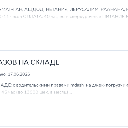
 РАМАТ-ГАН, АШДОД, НЕТАНИЯ, ИЕРУСАЛИМ, РААНАНА
часов ОПЛАТА: 40 час, есть сверхурочные ПИТАНИЕ ЕСТ
КАЗОВ НА СКЛАДЕ
но: 17.06.2026
: с водительскими правами mdash; на джек-погрузчик. б
 45 час (до 13000 шек. в месяц) ...