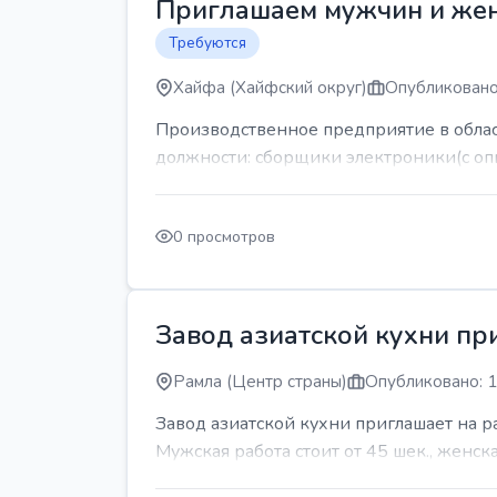
Приглашаем мужчин и же
Требуются
Хайфа (Хайфский округ)
Опубликовано
Производственное предприятие в обла
должности: сборщики электроники(с оп
0 просмотров
Завод азиатской кухни пр
Рамла (Центр страны)
Опубликовано: 1
Завод азиатской кухни приглашает на 
Мужская работа стоит от 45 шек., женская