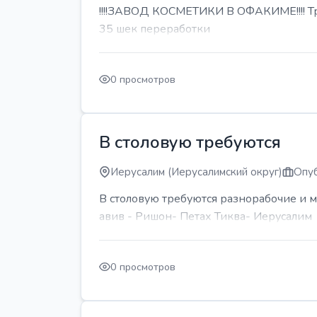
!!!!ЗАВОД КОСМЕТИКИ В ОФАКИМЕ!!!! Тре
35 шек переработки
0 просмотров
В столовую требуются
Иерусалим (Иерусалимский округ)
Опуб
В столовую требуются разнорабочие и м
авив - Ришон- Петах Тиква- Иерусалим
0 просмотров