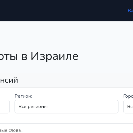
В
оты в Израиле
ансий
Регион:
Горо