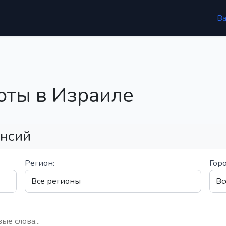
В
оты в Израиле
ансий
Регион:
Горо