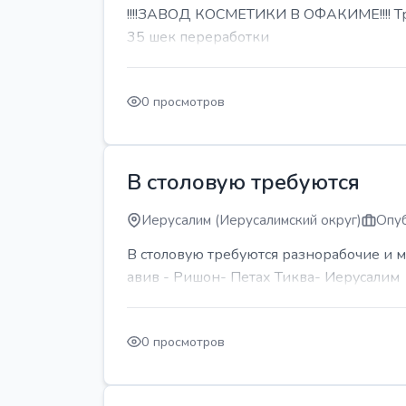
!!!!ЗАВОД КОСМЕТИКИ В ОФАКИМЕ!!!! Тре
35 шек переработки
0 просмотров
В столовую требуются
Иерусалим (Иерусалимский округ)
Опуб
В столовую требуются разнорабочие и м
авив - Ришон- Петах Тиква- Иерусалим
0 просмотров