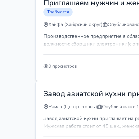
Приглашаем мужчин и же
Требуются
Хайфа (Хайфский округ)
Опубликовано
Производственное предприятие в обла
должности: сборщики электроники(с оп
0 просмотров
Завод азиатской кухни пр
Рамла (Центр страны)
Опубликовано: 1
Завод азиатской кухни приглашает на 
Мужская работа стоит от 45 шек., женская