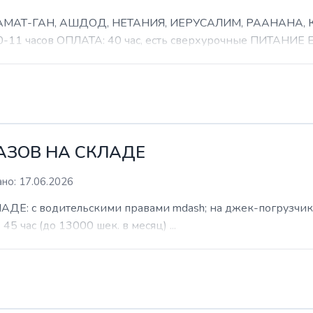
 РАМАТ-ГАН, АШДОД, НЕТАНИЯ, ИЕРУСАЛИМ, РААНАНА
часов ОПЛАТА: 40 час, есть сверхурочные ПИТАНИЕ ЕСТ
КАЗОВ НА СКЛАДЕ
но: 17.06.2026
: с водительскими правами mdash; на джек-погрузчик. б
 45 час (до 13000 шек. в месяц) ...