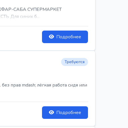
, КФАР-САБА СУПЕРМАРКЕТ
Ь Для синих б...
Подробнее
Требуются
ез прав mdash; лёгкая работа сидя или
Подробнее