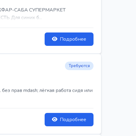
, КФАР-САБА СУПЕРМАРКЕТ
Ь Для синих б...
Подробнее
Требуются
ез прав mdash; лёгкая работа сидя или
Подробнее