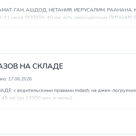
 РАМАТ-ГАН, АШДОД, НЕТАНИЯ, ИЕРУСАЛИМ, РААНАНА
часов ОПЛАТА: 40 час, есть сверхурочные ПИТАНИЕ ЕСТ
КАЗОВ НА СКЛАДЕ
но: 17.06.2026
: с водительскими правами mdash; на джек-погрузчик. б
 45 час (до 13000 шек. в месяц) ...