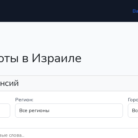
В
оты в Израиле
ансий
Регион:
Горо