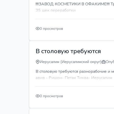
!!!!ЗАВОД КОСМЕТИКИ В ОФАКИМЕ!!!! Тре
35 шек переработки
0 просмотров
В столовую требуются
Иерусалим (Иерусалимский округ)
Опуб
В столовую требуются разнорабочие и м
авив - Ришон- Петах Тиква- Иерусалим
0 просмотров