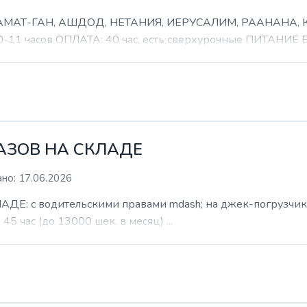
 РАМАТ-ГАН, АШДОД, НЕТАНИЯ, ИЕРУСАЛИМ, РААНАНА
часов ОПЛАТА: 40 час, есть сверхурочные ПИТАНИЕ ЕСТ
КАЗОВ НА СКЛАДЕ
но: 17.06.2026
: с водительскими правами mdash; на джек-погрузчик. б
 45 час (до 13000 шек. в месяц) ...