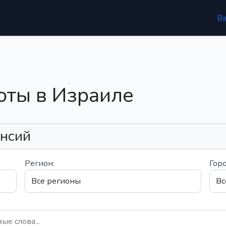
В
оты в Израиле
ансий
Регион:
Горо