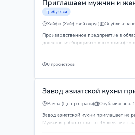
Приглашаем мужчин и же
Требуются
Хайфа (Хайфский округ)
Опубликовано
Производственное предприятие в обла
должности: сборщики электроники(с оп
0 просмотров
Завод азиатской кухни пр
Рамла (Центр страны)
Опубликовано: 1
Завод азиатской кухни приглашает на 
Мужская работа стоит от 45 шек., женская