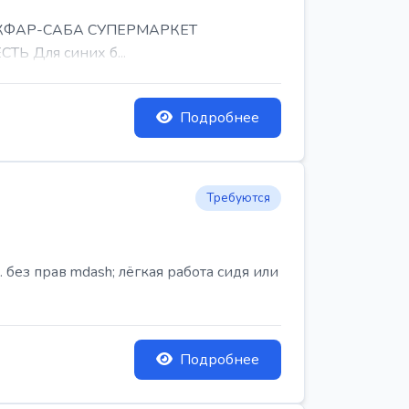
, КФАР-САБА СУПЕРМАРКЕТ
Ь Для синих б...
Подробнее
Требуются
ез прав mdash; лёгкая работа сидя или
Подробнее