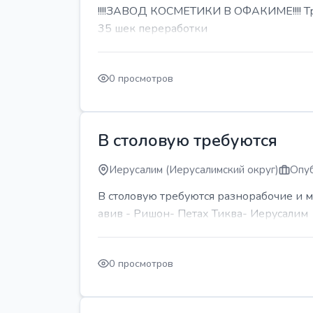
!!!!ЗАВОД КОСМЕТИКИ В ОФАКИМЕ!!!! Тре
35 шек переработки
0 просмотров
В столовую требуются
Иерусалим (Иерусалимский округ)
Опуб
В столовую требуются разнорабочие и м
авив - Ришон- Петах Тиква- Иерусалим
0 просмотров