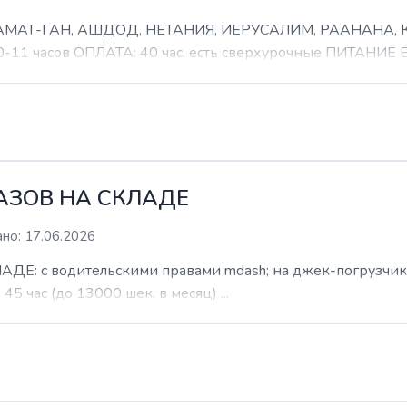
 РАМАТ-ГАН, АШДОД, НЕТАНИЯ, ИЕРУСАЛИМ, РААНАНА
часов ОПЛАТА: 40 час, есть сверхурочные ПИТАНИЕ ЕСТ
КАЗОВ НА СКЛАДЕ
но: 17.06.2026
: с водительскими правами mdash; на джек-погрузчик. б
 45 час (до 13000 шек. в месяц) ...