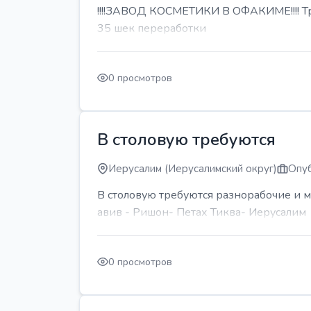
!!!!ЗАВОД КОСМЕТИКИ В ОФАКИМЕ!!!! Тре
35 шек переработки
0 просмотров
В столовую требуются
Иерусалим (Иерусалимский округ)
Опуб
В столовую требуются разнорабочие и м
авив - Ришон- Петах Тиква- Иерусалим
0 просмотров