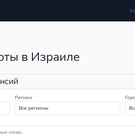
В
оты в Израиле
ансий
Регион:
Горо