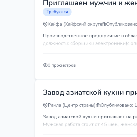
Приглашаем мужчин и же
Требуются
Хайфа (Хайфский округ)
Опубликовано
Производственное предприятие в обла
должности: сборщики электроники(с оп
0 просмотров
Завод азиатской кухни пр
Рамла (Центр страны)
Опубликовано: 1
Завод азиатской кухни приглашает на 
Мужская работа стоит от 45 шек., женская