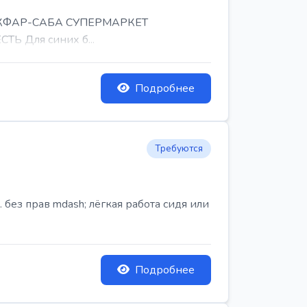
, КФАР-САБА СУПЕРМАРКЕТ
Ь Для синих б...
Подробнее
Требуются
ез прав mdash; лёгкая работа сидя или
Подробнее