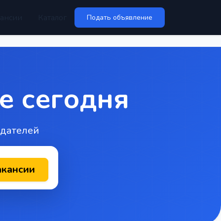
ансии
Каталог
Подать объявление
е сегодня
одателей
акансии