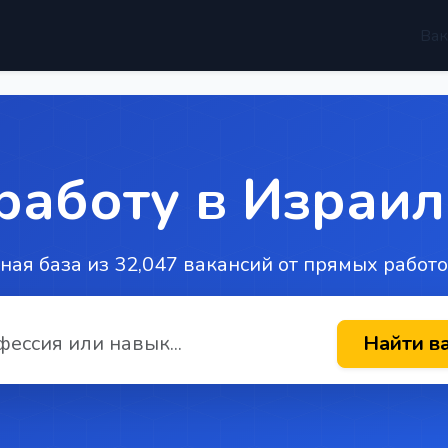
Вак
работу в Израил
ная база из 32,047 вакансий от прямых работ
Найти в