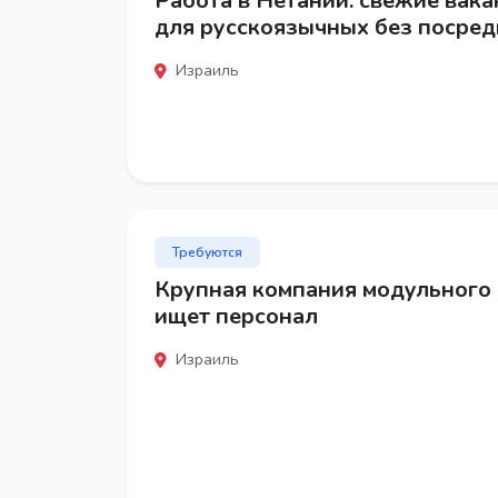
Работа в Нетании: свежие вака
для русскоязычных без посре
Израиль
Требуются
Крупная компания модульного 
ищет персонал
Израиль