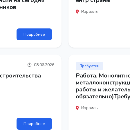
нсии на сегодня
ентр страны
дников
Израиль
Подробнее
08.06.2026
Требуются
строительства
Работа. Монолитно
металлоконструкц
работы и желатель
обязательно)Требу
Израиль
Подробнее