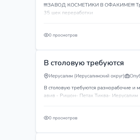
!!!!ЗАВОД КОСМЕТИКИ В ОФАКИМЕ!!!! Тре
35 шек переработки
0 просмотров
В столовую требуются
Иерусалим (Иерусалимский округ)
Опуб
В столовую требуются разнорабочие и м
авив - Ришон- Петах Тиква- Иерусалим
0 просмотров