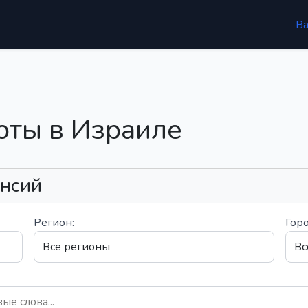
В
оты в Израиле
ансий
Регион:
Горо