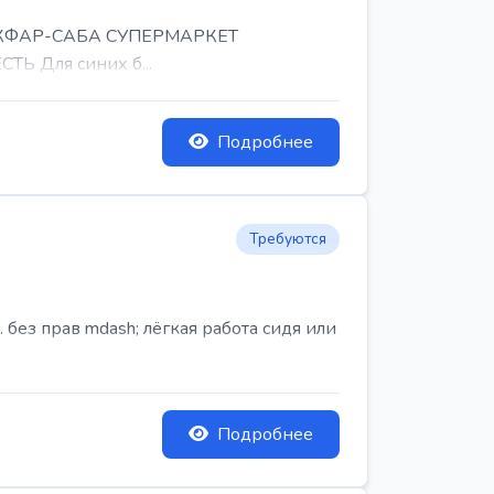
, КФАР-САБА СУПЕРМАРКЕТ
Ь Для синих б...
Подробнее
Требуются
ез прав mdash; лёгкая работа сидя или
Подробнее