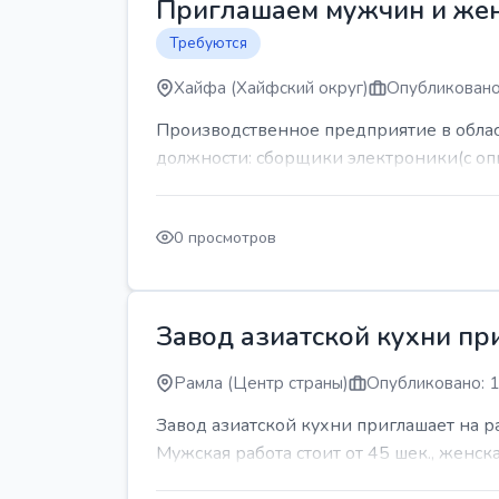
Приглашаем мужчин и же
Требуются
Хайфа (Хайфский округ)
Опубликовано
Производственное предприятие в обла
должности: сборщики электроники(с оп
0 просмотров
Завод азиатской кухни пр
Рамла (Центр страны)
Опубликовано: 1
Завод азиатской кухни приглашает на 
Мужская работа стоит от 45 шек., женская