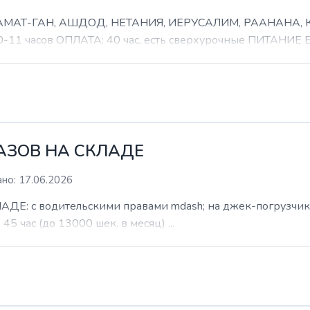
 РАМАТ-ГАН, АШДОД, НЕТАНИЯ, ИЕРУСАЛИМ, РААНАНА
часов ОПЛАТА: 40 час, есть сверхурочные ПИТАНИЕ ЕСТ
КАЗОВ НА СКЛАДЕ
но: 17.06.2026
: с водительскими правами mdash; на джек-погрузчик. б
 45 час (до 13000 шек. в месяц) ...